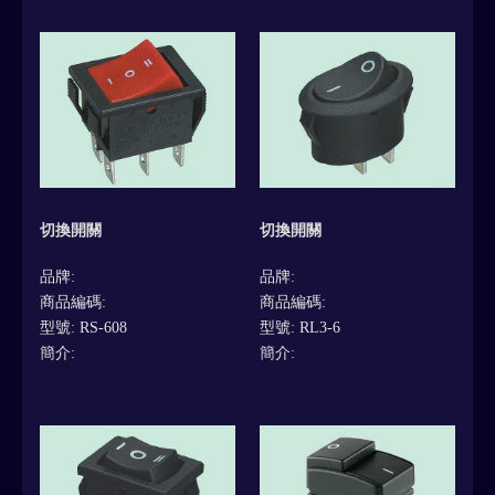
切換開關
切換開關
品牌:
品牌:
商品編碼:
商品編碼:
型號:
RS-608
型號:
RL3-6
簡介:
簡介: