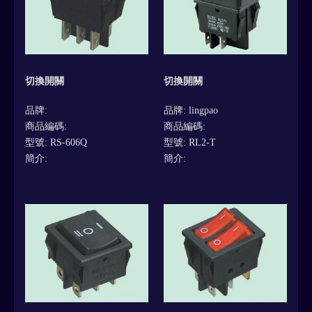
切換開關
切換開關
品牌:
品牌:
lingpao
商品編碼:
商品編碼:
型號:
RS-606Q
型號:
RL2-T
簡介:
簡介: