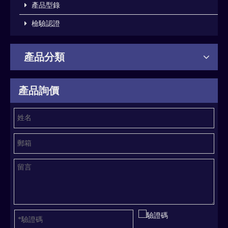
產品型錄
檢驗認證
產品分類
產品詢價