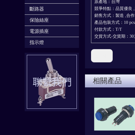
原產地：台灣
斷路器
競爭特點：品質優良 ,
銷售方式：製造 ,合作
保險絲座
產品包裝方式：10 pcs
付款方式：T/T
電源插座
交貨方式-交貨期：30
指示燈
上一條:
相關產品