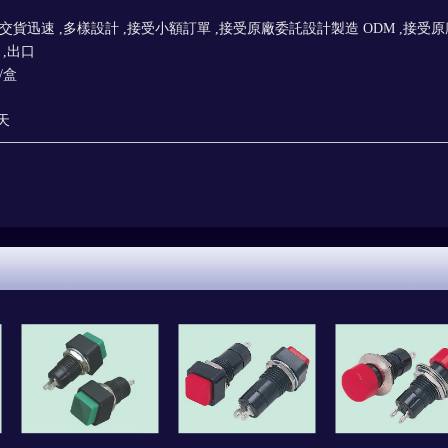
交貨迅速 ,多樣設計 ,接受小額訂單 ,接受原廠委託設計製造 ODM ,接受
 ,出口
/盒
天