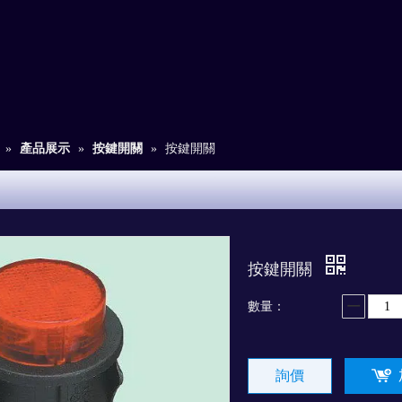
»
產品展示
»
按鍵開關
»
按鍵開關
按鍵開關
數量：
詢價