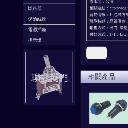
原產地：台灣
斷路器
相關連結：http://vlog.ttn
貿易情报：1. 包裝方式：
保險絲座
競爭特點：品質優良 ,
銷售方式：出口 ,製造
電源插座
付款方式：T/T，L/C
指示燈
上一條:
相關產品