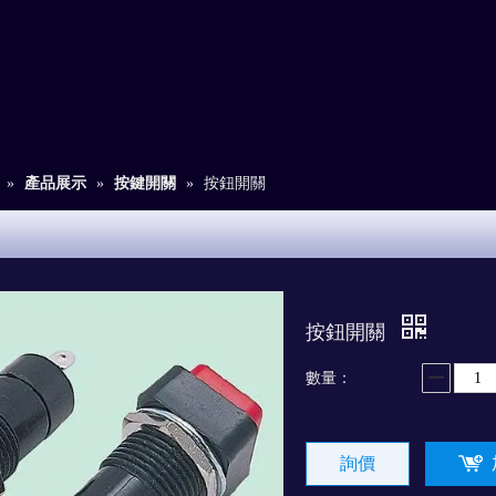
»
產品展示
»
按鍵開關
»
按鈕開關
按鈕開關
數量：
詢價