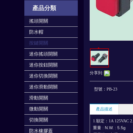
產品分類
搖頭開關
防水帽
按鍵開關
迷你搖頭開關
迷你按鈕開關
分享到:
迷你切換開關
迷你滑動開關
型號：
PB-23
滑動開關
微動開關
產品描述
切換開關
1.額定：1A 125VAC 2
重量
: N.W. : 5.5g
防水橡膠蓋