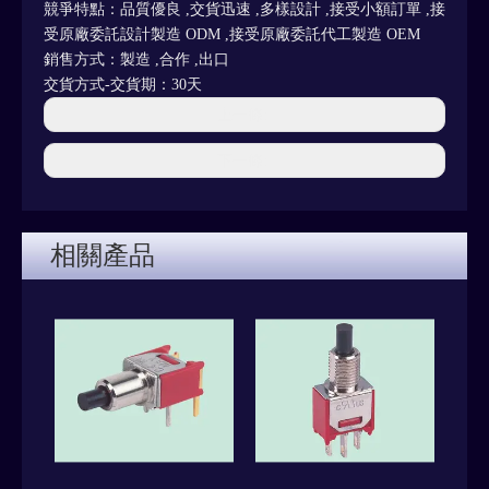
競爭特點：品質優良 ,交貨迅速 ,多樣設計 ,接受小額訂單 ,接
受原廠委託設計製造 ODM ,接受原廠委託代工製造 OEM
銷售方式：製造 ,合作 ,出口
交貨方式-交貨期：30天
上一條:
下一條:
相關產品