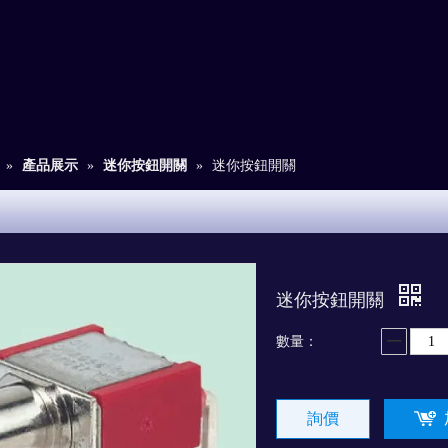
»
產品展示
»
迷你按鈕開關
»
迷你按鈕開關
迷你按鈕開關
數量：
詢價