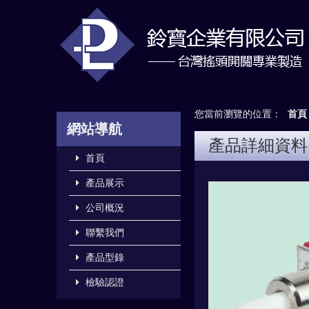
您當前瀏覽的位置：
首頁
網站導航
產品詳細資料
首頁
產品展示
公司概況
聯繫我們
產品型錄
檢驗認證