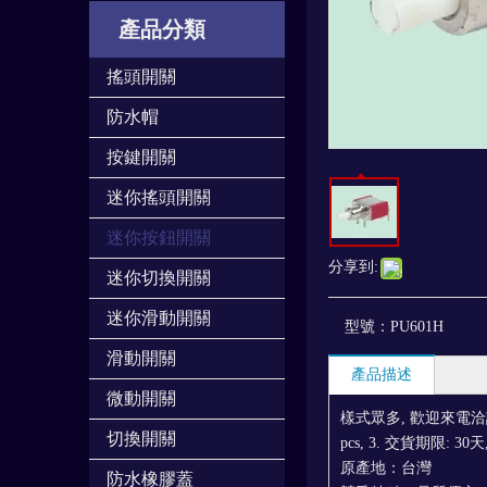
產品分類
搖頭開關
防水帽
按鍵開關
迷你搖頭開關
迷你按鈕開關
分享到:
迷你切換開關
迷你滑動開關
型號：
PU601H
滑動開關
產品描述
微動開關
樣式眾多, 歡迎來電洽詢! 品質
切換開關
pcs, 3. 交貨期限: 30
原產地：台灣
防水橡膠蓋