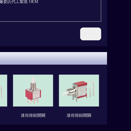
原廠委託代工製造 OEM
下一條:
迷你按鈕開關
迷你按鈕開關
迷你按鈕