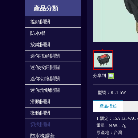
產品分類
搖頭開關
防水帽
按鍵開關
迷你搖頭開關
迷你按鈕開關
分享到:
迷你切換開關
迷你滑動開關
型號：
RL1-5W
滑動開關
產品描述
微動開關
1.額定：15A 125VAC /
切換開關
重量
: N.W. : 7g
原產地：台灣
防水橡膠蓋