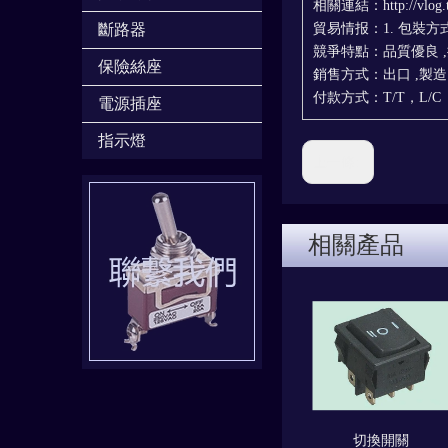
相關連結：http://vlog.ttn
斷路器
貿易情报：1. 包裝方式：
競爭特點：品質優良 ,
保險絲座
銷售方式：出口 ,製造
付款方式：T/T，L/C
電源插座
指示燈
上一條:
相關產品
切換開關