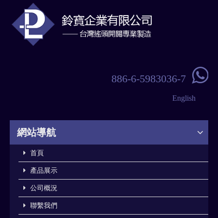

886-6-5983036-7
English
網站導航
首頁
產品展示
公司概況
聯繫我們