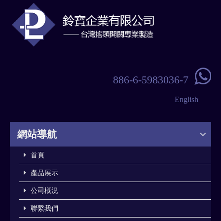

886-6-5983036-7
English
網站導航
首頁
產品展示
公司概況
聯繫我們