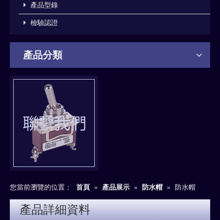
產品型錄
檢驗認證
產品分類
您當前瀏覽的位置：
首頁
»
產品展示
»
防水帽
»
防水帽
產品詳細資料